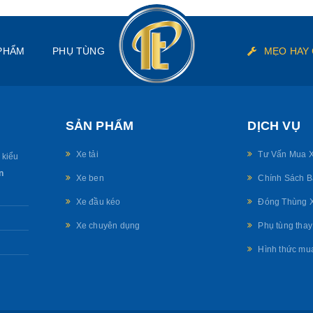
PHẨM
PHỤ TÙNG
MẸO HAY 
Sữa 
SẢN PHẨM
DỊCH VỤ
Xe tải
Tư Vấn Mua X
 kiểu
n
Xe ben
Chính Sách 
Xe đầu kéo
Đóng Thùng X
Xe chuyên dụng
Phụ tùng thay
Hình thức mu