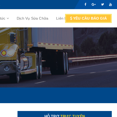
.
 tức
Dịch Vụ Sửa Chữa
Liên hệ
YÊU CẦU BÁO GIÁ
Nội bộ
HỖ TRỢ
TRỰC TUYẾN