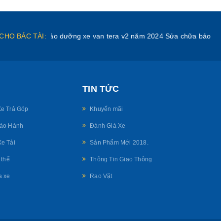
CHO BÁC TÀI:
chữa bảo dưỡng xe van tera v2 năm 2024
Sửa chữa bảo hành xe tải
TIN TỨC
e Trả Góp
Khuyến mãi
Bảo Hành
Đánh Giá Xe
e Tải
Sản Phẩm Mới 2018.
 thế
Thông Tin Giao Thông
a xe
Rao Vặt