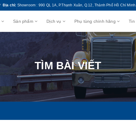
Địa chỉ:
Showroom : 990 QL 1A, P.Thạnh Xuân, Q.12, Thành Phố Hồ Chí Minh
u
Sản phẩm
Dịch vụ
Phụ tùng chính hãng
Tin
TÌM BÀI VIẾT