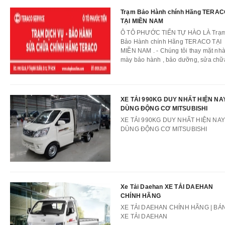
Trạm Bảo Hành chính Hãng TERA
TẠI MIỀN NAM
Ô TÔ PHƯỚC TIẾN TỰ HÀO LÀ Trạ
Bảo Hành chính Hãng TERACO TẠI
MIỀN NAM . - Chúng tôi thay mặt nh
mày bảo hành , bảo dưỡng, sửa chữ
tất cả các dòng xe tải , xe van của
teraco tại miền nam . cung cấp đầy đ
phụ tùng chính hãng .
XE TẢI 990KG DUY NHẤT HIỆN NA
DÙNG ĐỘNG CƠ MITSUBISHI
XE TẢI 990KG DUY NHẤT HIỆN NAY
DÙNG ĐỘNG CƠ MITSUBISHI
Xe Tải Daehan XE TẢI DAEHAN
CHÍNH HÃNG
XE TẢI DAEHAN CHÍNH HÃNG | BÁ
XE TẢI DAEHAN