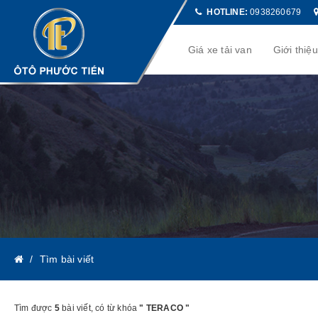
HOTLINE:
0938260679
Giá xe tải van
Giới thiệ
Tìm bài viết
Tìm được
5
bài viết, có từ khóa
" TERACO "