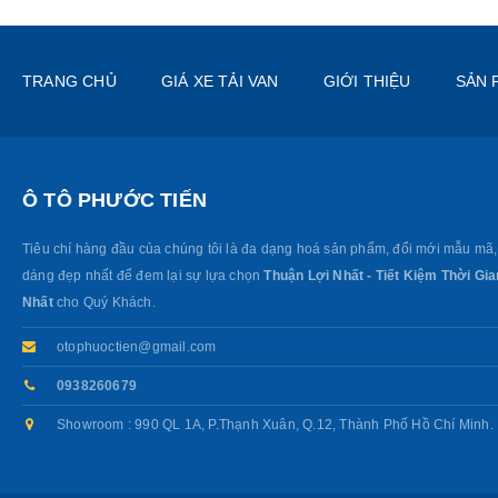
TRANG CHỦ
GIÁ XE TẢI VAN
GIỚI THIỆU
SẢN 
Ô TÔ PHƯỚC TIẾN
Tiêu chí hàng đầu của chúng tôi là đa dạng hoá sản phẩm, đổi mới mẫu mã,
dáng đẹp nhất để đem lại sự lựa chọn
Thuận Lợi Nhất - Tiết Kiệm Thời Gia
Nhất
cho Quý Khách.
otophuoctien@gmail.com
0938260679
Showroom : 990 QL 1A, P.Thạnh Xuân, Q.12, Thành Phố Hồ Chí Minh.