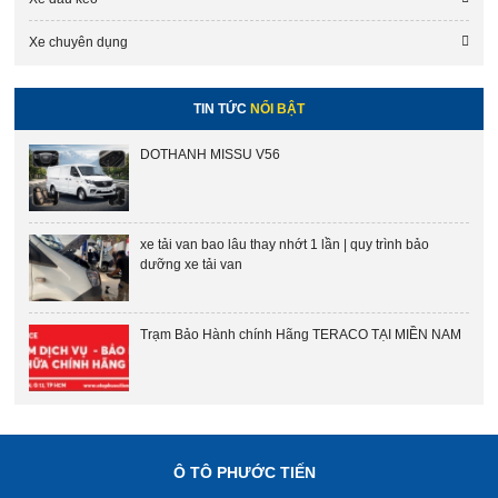
Xe chuyên dụng
TIN TỨC
NỔI BẬT
DOTHANH MISSU V56
xe tải van bao lâu thay nhớt 1 lần | quy trình bảo
dưỡng xe tải van
Trạm Bảo Hành chính Hãng TERACO TẠI MIỀN NAM
Ô TÔ PHƯỚC TIẾN