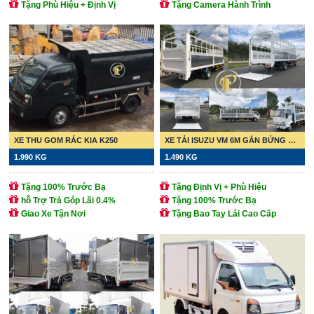
Tặng Phù Hiệu + Định Vị
Tặng Camera Hành Trình
XE THU GOM RÁC KIA K250
XE TẢI ISUZU VM 6M GẮN BỬNG NÂNG
1.990 KG
1.490 KG
Tặng 100% Trước Bạ
Tặng Định Vị + Phù Hiệu
hỗ Trợ Trả Góp Lãi 0.4%
Tặng 100% Trước Bạ
Giao Xe Tận Nơi
Tặng Bao Tay Lái Cao Cấp