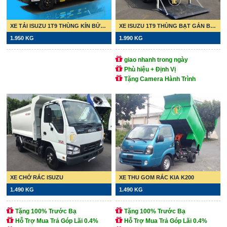
XE TẢI ISUZU 1T9 THÙNG KÍN BỬNG NÂNG
XE ISUZU 1T9 THÙNG BẠT GẮN BỬNG NÂNG
1.950 KG
1.990 KG
giao nhanh trong ngày
Phù hiệu + Định Vị
Tặng Camera Hành Trình
XE CHỞ RÁC ISUZU
XE THU GOM RÁC KIA K200
1.490 KG
1.490 KG
Tặng 100% Trước Bạ
Tặng 100% Trước Bạ
Hỗ Trợ Mua Trả Góp Lãi 0.4%
Hỗ Trợ Mua Trả Góp Lãi 0.4%