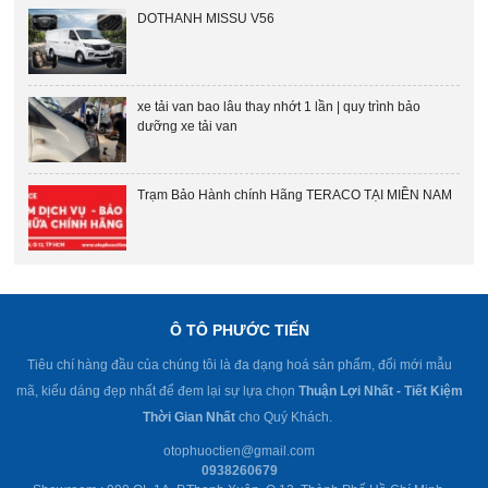
DOTHANH MISSU V56
xe tải van bao lâu thay nhớt 1 lần | quy trình bảo
dưỡng xe tải van
Trạm Bảo Hành chính Hãng TERACO TẠI MIỀN NAM
Ô TÔ PHƯỚC TIẾN
Tiêu chí hàng đầu của chúng tôi là đa dạng hoá sản phẩm, đổi mới mẫu
mã, kiểu dáng đẹp nhất để đem lại sự lựa chọn
Thuận Lợi Nhất - Tiết Kiệm
Thời Gian Nhất
cho Quý Khách.
otophuoctien@gmail.com
0938260679