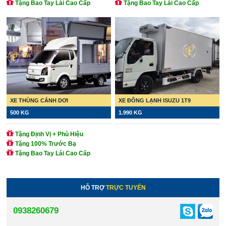
Tặng Bao Tay Lái Cao Cấp
Tặng Bao Tay Lái Cao Cấp
XE THÙNG CÁNH DƠI
XE ĐÔNG LẠNH ISUZU 1T9
500 KG
1.990 KG
Tặng Định Vị + Phù Hiệu
Tặng 100% Trước Bạ
Tặng Bao Tay Lái Cao Cấp
HỖ TRỢ
TRỰC TUYẾN
0938260679