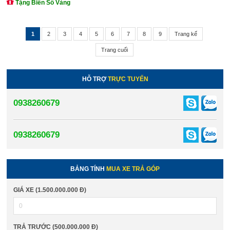
Tặng Biển Số Vàng
1
2
3
4
5
6
7
8
9
Trang kế
Trang cuối
HỖ TRỢ
TRỰC TUYẾN
0938260679
0938260679
BẢNG TÍNH
MUA XE TRẢ GÓP
GIÁ XE (1.500.000.000 Đ)
TRẢ TRƯỚC (500.000.000 Đ)