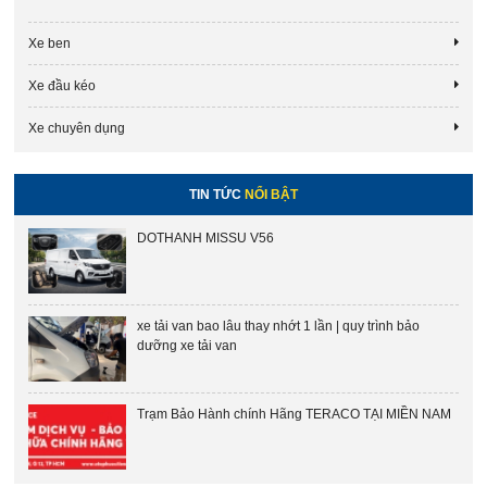
Xe ben
Xe đầu kéo
Xe chuyên dụng
TIN TỨC
NỔI BẬT
DOTHANH MISSU V56
xe tải van bao lâu thay nhớt 1 lần | quy trình bảo
dưỡng xe tải van
Trạm Bảo Hành chính Hãng TERACO TẠI MIỀN NAM