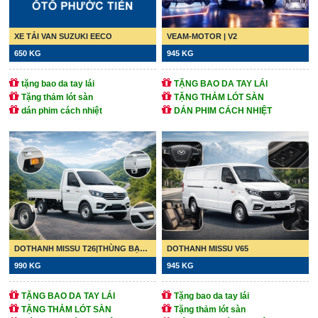
XE TẢI VAN SUZUKI EECO
VEAM-MOTOR | V2
650 KG
945 KG
tặng bao da tay lái
TẶNG BAO DA TAY LÁI
Tặng thảm lót sàn
TẶNG THẢM LÓT SÀN
dán phim cách nhiệt
DÁN PHIM CÁCH NHIỆT
DOTHANH MISSU T26|THÙNG BẠT/THÙNG KÍN/THÙNG LỬNG
DOTHANH MISSU V65
990 KG
945 KG
TẶNG BAO DA TAY LÁI
Tặng bao da tay lái
TẶNG THẢM LÓT SÀN
Tặng thảm lót sàn