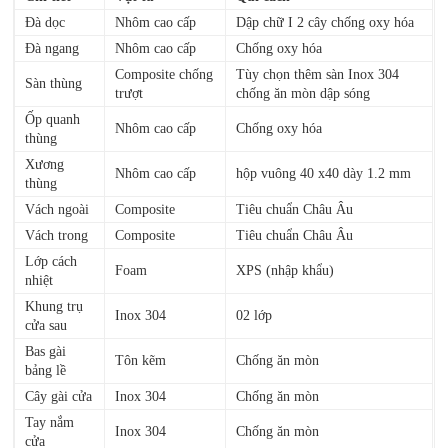
Đà dọc
Nhôm cao cấp
Dập chữ I 2 cây chống oxy hóa
Đà ngang
Nhôm cao cấp
Chống oxy hóa
Composite chống
Tùy chọn thêm sàn Inox 304
Sàn thùng
trượt
chống ăn mòn dập sóng
Ốp quanh
Nhôm cao cấp
Chống oxy hóa
thùng
Xương
Nhôm cao cấp
hộp vuông 40 x40 dày 1.2 mm
thùng
Vách ngoài
Composite
Tiêu chuẩn Châu Âu
Vách trong
Composite
Tiêu chuẩn Châu Âu
Lớp cách
Foam
XPS (nhập khẩu)
nhiệt
Khung trụ
Inox 304
02 lớp
cửa sau
Bas gài
Tôn kẽm
Chống ăn mòn
bảng lề
Cây gài cửa
Inox 304
Chống ăn mòn
Tay nắm
Inox 304
Chống ăn mòn
cửa