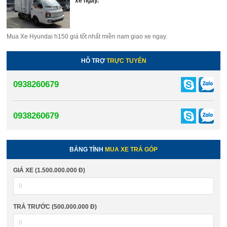
xe ngay.
Mua Xe Hyundai h150 giá tốt nhất miền nam giao xe ngay.
HỖ TRỢ
TRỰC TUYẾN
0938260679
0938260679
BẢNG TÍNH
MUA XE TRẢ GÓP
GIÁ XE (1.500.000.000 Đ)
TRẢ TRƯỚC (500.000.000 Đ)