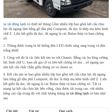
xe tải đông lạnh
có thiết kế thùng Gồm nhiều lớp bao gồm kết cấu chịu
lực đà ngang làm bằng gỗ dầu phủ Composit, đà dọc là thép mạ kẽm hình
chữ Z. Liên kết giữa đà dọc, đà ngang là các Bulon thép và bass chống
xô.
2. Thùng được trang bị hệ thống đèn LED chiếu sáng sang trọng và đèn
trắng khiết
3. Cùng với đó là các liên kết sàn xe với Chassis: Bằng các bu lông cường
lực hình chữ U, bass sắt gia cố và liên kết chống xô dọc , xô ngang tạo
nên kết cấu chắc chắn giữa thùng xe và chassi xe.
4. Kết cấu sàn xe bao gồm nhiều lớp bao gồm kết cấu chịu lực đà ngang
làm bằng gỗ dầu phủ Composit, đà dọc là thép mạ kẽm hình chữ Z. Liên
kết giữa đà dọc, đà ngang là các Bulon thép và bass chống xô. Tất cả
mang lại kết cấu chịu lực bền vững, chịu được tải trọng cao. vời nhiều
hãng cao cấp trong đó với chất lượng thùng
xe tải đông lạnh
cơ bản như
sau.
Chi tiết
Vật tư
Qui cách