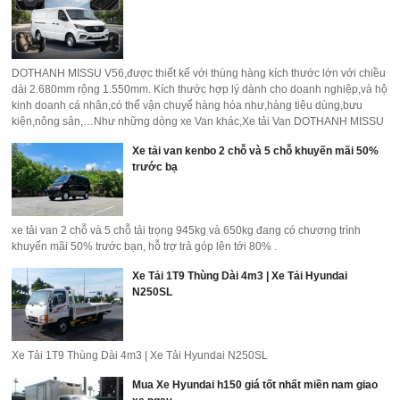
DOTHANH MISSU V56,được thiết kế với thùng hàng kích thước lớn với chiều
dài 2.680mm rộng 1.550mm. Kích thước hợp lý dành cho doanh nghiệp,và hộ
kinh doanh cá nhân,có thể vận chuyể hàng hóa như,hàng tiêu dùng,bưu
kiện,nông sản,…Như những dòng xe Van khác,Xe tải Van DOTHANH MISSU
V56 2s,có tải trọng 945kg duy chuyển không lo cấm giờ 24/7
Xe tải van kenbo 2 chỗ và 5 chỗ khuyến mãi 50%
trước bạ
xe tải van 2 chỗ và 5 chỗ tải trọng 945kg và 650kg đang có chương trình
khuyến mãi 50% trước bạn, hỗ trợ trả góp lên tới 80% .
Xe Tải 1T9 Thùng Dài 4m3 | Xe Tải Hyundai
N250SL
Xe Tải 1T9 Thùng Dài 4m3 | Xe Tải Hyundai N250SL
Mua Xe Hyundai h150 giá tốt nhất miền nam giao