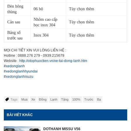
Đèn hông
06 bộ
Tùy chọn thêm
thùng
Nhôm cao cấp
Cản sau
Tùy chọn thêm
bọc inox 304
Bảng số
Inox 304
Tùy chọn thêm
trước sau
MỌI CHI TIẾT XIN VUI LÒNG LIÊN HỆ :
Hotline : 0888.276 279 - 0939.215679
Website :
http://otophuoctien.vn/xe-tai-dong-lanh.htm
#xedonglanh
#xedonglanhhyundai
#xedonglanhisuzu
Tags
Mua
Xe
Đông
Lạnh
Tặng
100%
Trước
Bạ
BÀI VIẾT KHÁC
DOTHANH MISSU V56