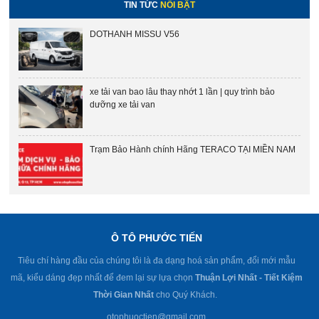
TIN TỨC
NỔI BẬT
DOTHANH MISSU V56
xe tải van bao lâu thay nhớt 1 lần | quy trình bảo
dưỡng xe tải van
Trạm Bảo Hành chính Hãng TERACO TẠI MIỀN NAM
Ô TÔ PHƯỚC TIẾN
Tiêu chí hàng đầu của chúng tôi là đa dạng hoá sản phẩm, đổi mới mẫu
mã, kiểu dáng đẹp nhất để đem lại sự lựa chọn
Thuận Lợi Nhất - Tiết Kiệm
Thời Gian Nhất
cho Quý Khách.
otophuoctien@gmail.com