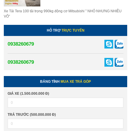
Xe Tải Tera 100 tải trọng 990kg động cơ Mitsubishi ” NHỎ NHƯNG NHIỀU
VÕ”
HỖ TRỢ
TRỰC TUYẾN
0938260679
0938260679
BẢNG TÍNH
MUA XE TRẢ GÓP
GIÁ XE (1.500.000.000 Đ)
TRẢ TRƯỚC (500.000.000 Đ)