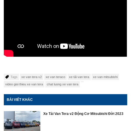
Tags
xe van tera v2
xe van teraco
xe tải van tera
xe van mitsubishi
video gioi thieu xe van tera
chat luong xe van tera
BÀI VIẾT KHÁC
Xe Tải Van Tera v2 Động Cơ Mitsubishi Đời 2023