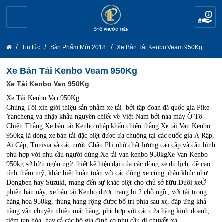
Tin tức
Sản Phẩm Mới 2018.
Xe Bán Tải Kenbo Veam 950Kg
Xe Bán Tải Kenbo Veam 950Kg
Xe Tải Kenbo Van 950Kg
Xe Tải Kenbo Van 950Kg
Chúng Tôi xin giời thiệu sản phẩm xe tải bởi tập đoàn đã quốc gia Pike
Yancheng và nhập khẩu nguyên chiếc về Việt Nam bởi nhà máy Ô Tô
Chiến Thắng.Xe bán tải Kenbo nhập khẩu chiến thắng
Xe tải Van Kenbo
950kg
là dòng xe bán tải đặc biệt được ưa chuộng tại các quốc gia Ả Rập,
Ai Cập, Tunisia và các nước Châu Phi nhờ chất lượng cao cấp và cấu hình
phù hợp với nhu cầu người dùng.Xe tải van kenbo 950kgXe Van Kenbo
950kg sở hữu ngôn ngữ thiết kế hiện đại của các dòng xe du lịch, đề cao
tính thẩm mỹ, khác biệt hoàn toàn với các dòng xe cùng phân khúc như
Dongben hay Suzuki, mang đến sự khác biệt cho chủ sở hữu.Đuôi xeỞ
phiên bản này, xe bán tải Kenbo được trang bị 2 chỗ ngồi, với tải trọng
hàng hóa 950kg, thùng hàng rộng được bố trí phía sau xe, đáp ứng khả
năng vận chuyện nhiều mặt hàng, phù hợp với các cửa hàng kinh doanh,
tiệm tạp hóa, hay cả các hộ gia đình có nhu cầu di chuyển xa.