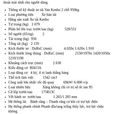
thoải mái nhất cho người dùng.
Thông số kỹ thuật xe tải Van Kenbo 2 chỗ 950kg
Loại phương tiện Xe bán tải
Hãng sản xuất Xe tải Kenbo
Tự trọng (kg) 1.079
Phân bố lên trục trước/sau (kg) 528/551
Số người (65/ng) 2
Tải trọng (kg) 950
Tổng tải (kg) 2.159
Kích thước xe : DxRxC (mm) 4.020x 1.620x 1.910
Kích thước lòng thùng : DxRxC (mm) 2150/1970x 1420/1050x
1210/1190
Khoảng cách trục (mm) 2.630
Kiểu động cơ BJ413A
Loại động cơ 4 kỳ, 4 xi lanh thẳng hàng
Thể tích làm việc 1342 cm3
Công suất lớn nhất/ tốc độ quay 69kW/ 6.000 v/p
Loại nhiên liệu Xăng không chì có trị số ốc tan 95
Cỡ lốp trước/sau 175R13C
Vết bánh xe trước/sau 1.265/1.285 mm
Hệ thống lái Bánh răng – Thanh răng cơ khí có trợ lực điện
Hẹ thống phanh chính Phanh đĩa/tang trống thủy lực, trợ lực chân
không