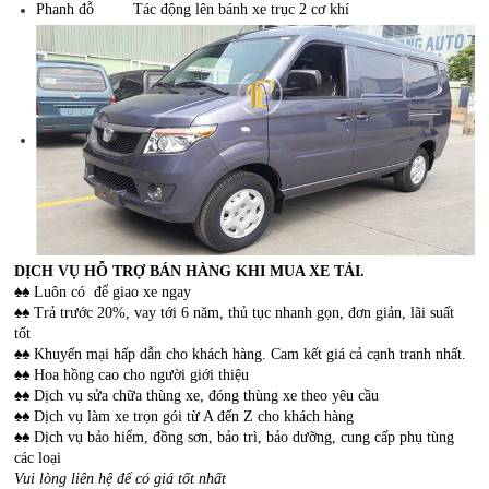
Phanh đỗ Tác động lên bánh xe trục 2 cơ khí
DỊCH VỤ HỖ TRỢ BÁN HÀNG KHI MUA XE TẢI
.
♠♠ Luôn có
để giao xe ngay
♠♠ Trả trước 20%, vay tới 6 năm, thủ tục nhanh gọn, đơn giản, lãi suất
tốt
♠♠ Khuyến mại hấp dẫn cho khách hàng. Cam kết giá cả cạnh tranh nhất.
♠♠ Hoa hồng cao cho người giới thiệu
♠♠ Dịch vụ sửa chữa thùng xe, đóng thùng xe theo yêu cầu
♠♠ Dịch vụ làm xe trọn gói từ A đến Z cho khách hàng
♠♠ Dịch vụ bảo hiểm, đồng sơn, bảo trì, bảo dưỡng, cung cấp phụ tùng
các loại
Vui lòng liên hệ để có giá tốt nhất