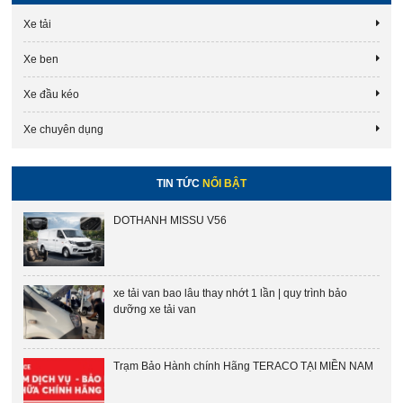
Xe tải
Xe ben
Xe đầu kéo
Xe chuyên dụng
TIN TỨC
NỔI BẬT
DOTHANH MISSU V56
xe tải van bao lâu thay nhớt 1 lần | quy trình bảo
dưỡng xe tải van
Trạm Bảo Hành chính Hãng TERACO TẠI MIỀN NAM