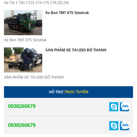
Xe Tải 1 Tấn 1T25 1T4 1T5 1T9,2t2,2t4
Xe Ben TMT 6T5 Sinotruk
Xe Ben TMT 6T5 Sinotruk
SẢN PHẨM XE TẢI IZ65 ĐÔ THÀNH
SẢN PHẨM XE TẢI IZ65 ĐÔ THÀNH
HỖ TRỢ
TRỰC TUYẾN
0938260679
0938260679