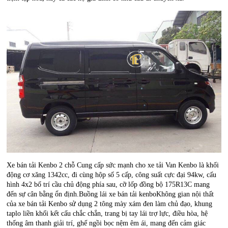
Xe bán tải Kenbo 2 chỗ
Cung cấp sức mạnh cho xe tải Van
Kenbo
là khối
động cơ xăng 1342cc, đi cùng hộp số 5 cấp, công suất cực đại 94kw, cấu
hình 4x2 bố trí cầu chủ động phía sau, cỡ lốp đồng bộ 175R13C mang
đến sự cân bằng ổn định.Buồng lái xe bán tải kenbo​Không gian nội thất
của xe bán tải Kenbo sử dụng 2 tông mày xám đen làm chủ đạo, khung
taplo liền khối kết cấu chắc chắn, trang bị tay lái trợ lực, điều hòa, hệ
thống âm thanh giải trí, ghế ngồi bọc nệm êm ái, mang đến cảm giác