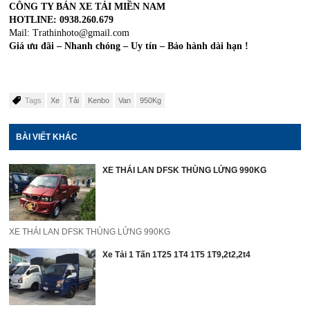
CÔNG TY BÁN XE TẢI MIỀN NAM
HOTLINE: 0938.260.679
Mail: Trathinhoto@gmail.com
Giá ưu đãi – Nhanh chóng – Uy tín – Bảo hành dài hạn !
Tags
Xe
Tải
Kenbo
Van
950Kg
BÀI VIẾT KHÁC
XE THÁI LAN DFSK THÙNG LỬNG 990KG
XE THÁI LAN DFSK THÙNG LỬNG 990KG
Xe Tải 1 Tấn 1T25 1T4 1T5 1T9,2t2,2t4