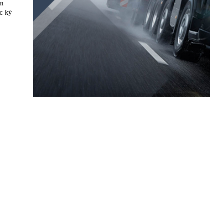
ận
ực kỳ