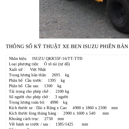
THÔNG SỐ KỸ THUẬT XE BEN ISUZU PHIÊN BẢN 
Nhãn hiệu: ISUZU QKR55F-16/TT-TTĐ
Loại phương tiện: Ô tô tải (tự đổ)
Xuất xứ : Việt Nhật
Trọng lượng bản thân: 2695 kg
Phân bố Cầu trước: 1395 kg
Phân bố Cầu sau: 1300 kg
Tải trọng cho phép chở : 2100 kg
Số người cho phép chở : 3 người
Trọng lượng toàn bộ: 4990 kg
Kích thước xe : Dài x Rộng x Cao: 4900 x 1860 x 2300 mm
Kích thước lòng thùng hàng : 2900 x 1600 x 540 mm
Khoảng cách trục: 2750 mm
Vết bánh xe trước / sau : 1385/1425 mm