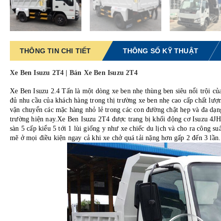
THÔNG TIN CHI TIẾT
THÔNG SỐ KỸ THUẬT
Xe Ben Isuzu 2T4 | Bán Xe Ben Isuzu 2T4
Xe Ben Isuzu 2.4 Tấn
là một dòng xe ben nhẹ thùng ben siêu nổi trội c
đủ nhu cầu của khách hàng trong thị trường xe ben nhẹ cao cấp chất lượ
vận chuyển các mặc hàng nhỏ lẻ trong các con đường chật hẹp và đa dạng 
trường hiện nay.Xe Ben Isuzu 2T4 được trang bị khối động cơ Isuzu 4JH1
sàn 5 cấp kiểu 5 tới 1 lùi giống y như xe chiếc du lịch và cho ra công 
mẽ ở mọi điều kiện ngay cả khi xe chở quá tải nặng hơn gấp 2 đến 3 lần.