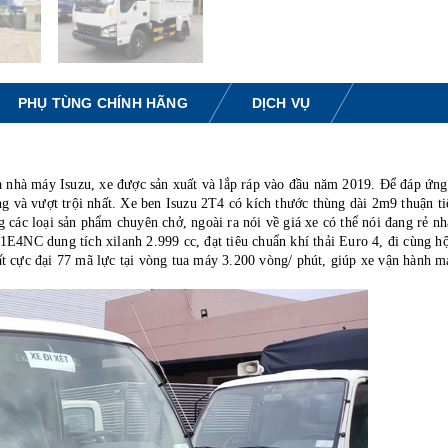
Euro 4, đi cùng hộp số sàn 5 cấp 
tới 1 lùi giống y như xe chiếc du l
cho ra công suất cực đại 77 mã l
vòng tua máy 3.200 vòng/ phút
PHỤ TÙNG CHÍNH HÃNG
DỊCH VỤ
ủa nhà máy Isuzu, xe được sản xuất và lắp ráp vào đầu năm 2019. Để đáp ứng
ng và vượt trội nhất. Xe ben Isuzu 2T4 có kích thước thùng dài 2m9 thuận ti
các loại sản phẩm chuyên chở, ngoài ra nói về giá xe có thể nói đang rẻ nhấ
E4NC dung tích xilanh 2.999 cc, đạt tiêu chuẩn khí thải Euro 4, đi cùng h
suất cực đại 77 mã lực tại vòng tua máy 3.200 vòng/ phút, giúp xe vận hành 