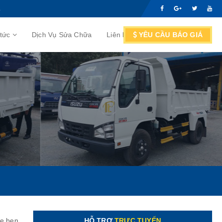
.
 tức
Dịch Vụ Sửa Chữa
Liên hệ
YÊU CẦU BÁO GIÁ
Nội bộ
e ben
HỖ TRỢ
TRỰC TUYẾN