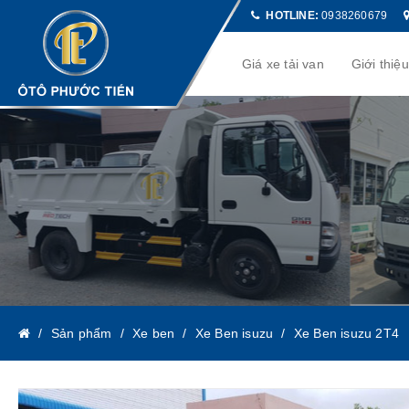
HOTLINE:
0938260679
Giá xe tải van
Giới thiệ
Sản phẩm
Xe ben
Xe Ben isuzu
Xe Ben isuzu 2T4