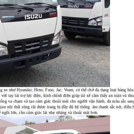
 xe như Hyundai, Hino, Fuso, Jac, Veam, có thể chở đa dạng loại hàng hóa
i tay lái trợ lực điện, kính chỉnh điện giúp tài xế cảm thấy an toàn và tho
hống va chạm và tạo cảm giác thoải mái cho người vận hành, đa màu sắc san
ian nội thất rộng rãi được trang bị đầy đủ hệ thống âm thanh sắc nét, điều 
 ngồi lớn, cho cảm giác lái nhẹ nhàng và thoải mái hơn.