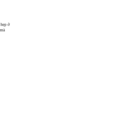
 hẹp ở
 mà