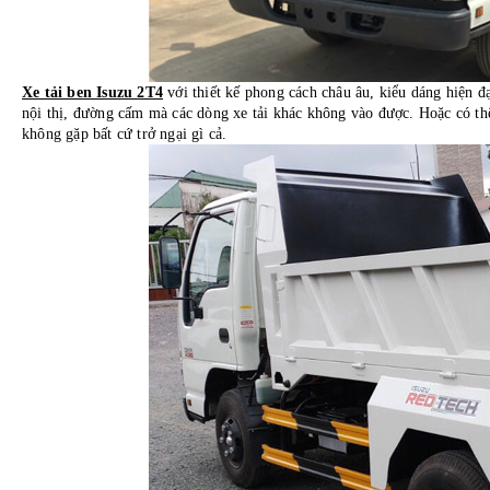
Xe tải ben Isuzu 2T4
với thiết kế phong cách châu âu, kiểu dáng hiện 
nội thị, đường cấm mà các dòng xe tải khác không vào được. Hoặc có t
không gặp bất cứ trở ngại gì cả.