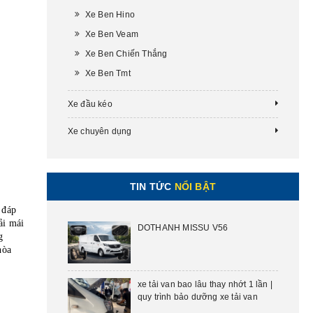
Xe Ben Hino
Xe Ben Veam
Xe Ben Chiến Thắng
Xe Ben Tmt
Xe đầu kéo
Xe chuyên dụng
TIN TỨC
NỔI BẬT
 đáp
ải mái
DOTHANH MISSU V56
g
hòa
xe tải van bao lâu thay nhớt 1 lần |
quy trình bảo dưỡng xe tải van