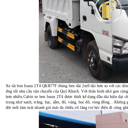
Xe tải ben Isuzu 2T4
QKR77F thùng ben dài 2m9 dài hơn so với các dòng
ứng tốt nhu cầu vận chuyển của Quý Khách. Với thân hình nhỏ gọn cùng vớ
hơn nhiều.Cabin xe ben Isuzu 2T4 được thiết kế dạng đầu dài hiện đại c
trọng như xanh, trăng, bạc, sẫm, đỏ, vàng, bọc đô, vàng đồng... Không g
đời mới làm mát nhanh gió mát đa chiều,vô lăng trợ lực điện đi cùng ghế