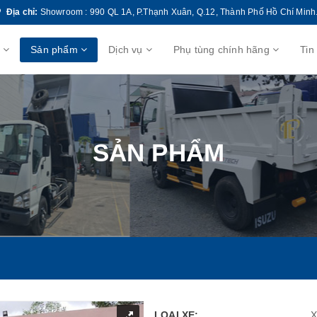
Địa chỉ:
Showroom : 990 QL 1A, P.Thạnh Xuân, Q.12, Thành Phố Hồ Chí Minh
u
Sản phẩm
Dịch vụ
Phụ tùng chính hãng
Tin
SẢN PHẨM
LOẠI XE:
X