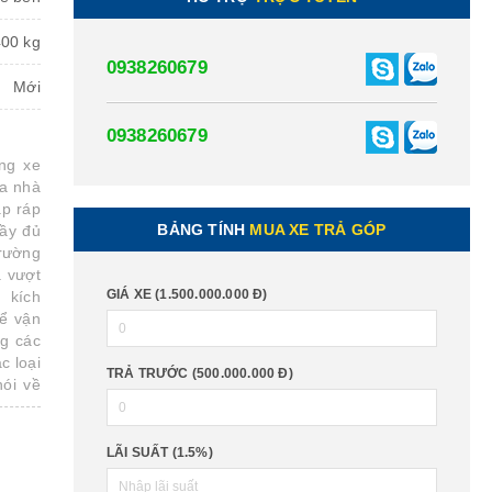
400 kg
0938260679
Mới
0938260679
ng xe
ủa nhà
ắp ráp
BẢNG TÍNH
MUA XE TRẢ GÓP
ầy đủ
trường
à vượt
GIÁ XE (1.500.000.000 Đ)
 kích
để vận
g các
c loại
TRẢ TRƯỚC (500.000.000 Đ)
ói về
trường
ang bị
g tích
LÃI SUẤT (1.5%)
í thải