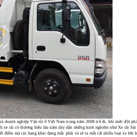
 và doanh nghiệp Vận tải ở Việt Nam trong năm 2008 trở đi, khi mức đột ph
nh xe tải có thương hiệu lâu năm dày dặn những kinh nghiệm như Xe tải Sà
ết điểm mà các hang khác đang mắc phải và sẽ ra mắt rất nhiều loại xe lớn 