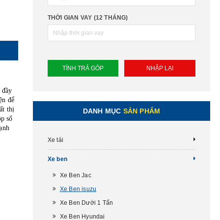
kiểu 5
ịch và
THỜI GIAN VAY (12 THÁNG)
ực tại
 đầy
ện để
t thị
DANH MỤC
SẢN PHẨM
ộp số
mạnh
Xe tải
Xe ben
Xe Ben Jac
Xe Ben isuzu
Xe Ben Dưới 1 Tấn
Xe Ben Hyundai