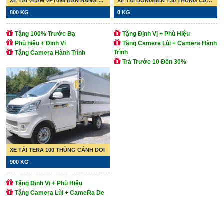
XE TẢI VEAM VPT095 BÁN HÀNG LƯU ĐỘNG
XE TẢI DONGBEN T30 THÙNG CÁNH DƠI
800 KG
0 KG
Tặng 100% Trước Bạ
Tặng Định Vị + Phù Hiệu
Phù hiệu + Định Vị
Tặng Camere Lùi + Camera Hành
Trình
Tặng Camera Hành Trình
Trả Trước 10 Đến 30%
XE TẢI TERA 100 THÙNG CÁNH DƠI
900 KG
Tặng Định Vị + Phù Hiệu
Tặng Camera Lùi + CameRa De