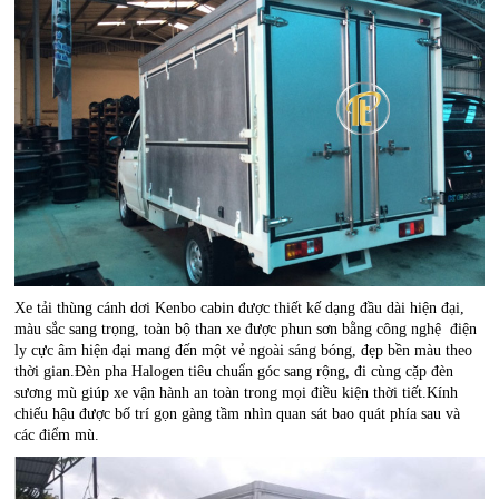
Xe tải thùng cánh dơi Kenbo cabin được thiết kế dạng đầu dài hiện đại,
màu sắc sang trọng, toàn bộ than xe được phun sơn bằng công nghệ điện
ly cực âm hiện đại mang đến một vẻ ngoài sáng bóng, đẹp bền màu theo
thời gian.Đèn pha Halogen tiêu chuẩn góc sang rộng, đi cùng cặp đèn
sương mù giúp xe vận hành an toàn trong mọi điều kiện thời tiết.Kính
chiếu hậu được bố trí gọn gàng tầm nhìn quan sát bao quát phía sau và
các điểm mù.