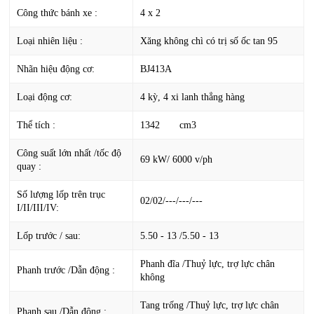
Công thức bánh xe :
4 x 2
Loại nhiên liệu :
Xăng không chì có trị số ốc tan 95
Nhãn hiệu động cơ:
BJ413A
Loại động cơ:
4 kỳ, 4 xi lanh thẳng hàng
Thể tích :
1342 cm3
Công suất lớn nhất /tốc độ
69 kW/ 6000 v/ph
quay :
Số lượng lốp trên trục
02/02/---/---/---
I/II/III/IV:
Lốp trước / sau:
5.50 - 13 /5.50 - 13
Phanh đĩa /Thuỷ lực, trợ lực chân
Phanh trước /Dẫn động :
không
Tang trống /Thuỷ lực, trợ lực chân
Phanh sau /Dẫn động :