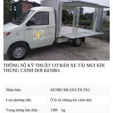
THÔNG SỐ KỸ THUẬT CƠ BẢN XE TẢI MUI KÍN
THÙNG CÁNH DƠI KENBO.
Nhãn hiệu:
KENBO KB-SX/CTH.TK2
Loại phương tiện:
Ô tô tải (thùng kín cánh dơi)
Trọng lượng bản thân :
1380 kg