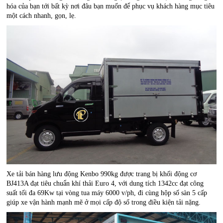
hóa của bạn tới bất kỳ nơi đâu bạn muốn để phục vụ khách hàng mục tiêu
một cách nhanh, gọn, lẹ.
Xe tải bán hàng lưu động Kenbo 990kg được trang bị khối động cơ
BJ413A đạt tiêu chuẩn khí thải Euro 4, với dung tích 1342cc đạt công
suất tối đa 69Kw tại vòng tua máy 6000 v/ph, đi cùng hộp số sàn 5 cấp
giúp xe vận hành mạnh mẽ ở mọi cấp độ số trong điều kiện tải nặng.