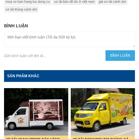
mua xe ban hang luu dong cu
xe tải bán đồ ăn ở việt nam
giá xe tải cánh dơi
xe tải thùng cánh dơi
BÌNH LUẬN
Gửi bình luận với tên là...
SẢN PHẨM KHÁC