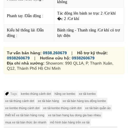
không
Tác động lên bánh xe trục 2 /Cơ khí
Phanh tay /Dẫn động :
�c 2 /Cơ khí
Kiểu hệ thống lái /Dẫn
Bánh răng - Thanh răng /Cơ khí có trợ
động :
lực điện
Tư vấn bán hàng:
0938.260679
|
Hỗ trợ kỹ thuật:
0938260679
|
Hotline cứu hộ:
0938260679
Địa chỉ nhà xưởng:
Showrom: 990 QL1A, P, Thạnh Xuân,
Q12, Thành Phố Hồ Chí Minh
Tags
kenbo thùng cánh dơi
hãng xe kenbo
xe tải kenbo
xe tải thùng cánh dơi
xe tải bán hàng
xe tải bán hàng lưu động kenbo
xe kenbo thùng cánh dơi
xe tải kenbo thùng cánh dơi
xe tải bán quần áo
thiết kế xe tải bán hàng rong
xe tai ban hang luu dong gia bao nhieu
mua xe tải bán thức ăn nhanh
mô hình bán hàng trên xe tải