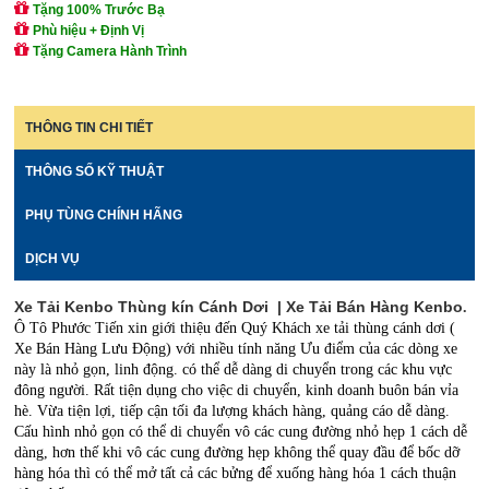
Tặng 100% Trước Bạ
Phù hiệu + Định Vị
Tặng Camera Hành Trình
THÔNG TIN CHI TIẾT
THÔNG SỐ KỸ THUẬT
PHỤ TÙNG CHÍNH HÃNG
DỊCH VỤ
Xe Tải Kenbo Thùng kín Cánh Dơi | Xe Tải Bán Hàng Kenbo
.
Ô Tô Phước Tiến xin giới thiệu đến Quý Khách xe tải thùng cánh dơi (
Xe Bán Hàng Lưu Động) với nhiều tính năng Ưu điểm của các dòng xe
này là nhỏ gọn, linh động. có thể dễ dàng di chuyển trong các khu vực
đông người. Rất tiện dụng cho việc di chuyển, kinh doanh buôn bán vỉa
hè. Vừa tiện lợi, tiếp cận tối đa lượng khách hàng, quảng cáo dễ dàng.
Cấu hình nhỏ gọn có thể di chuyển vô các cung đường nhỏ hẹp 1 cách dễ
dàng, hơn thế khi vô các cung đường hẹp không thể quay đầu để bốc dỡ
hàng hóa thì có thể mở tất cả các bửng để xuống hàng hóa 1 cách thuận