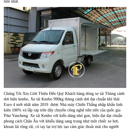
tiện nhất.
Chúng Tôi Xin Giời Thiệu Đến Quý Khách hàng dòng xe tải Thùng cánh
dơi hiệu kenbo, Xe tải Kenbo 990kg thùng cánh dơi đạt chuẩn khí thải
Euro 4 mới nhất năm 2019 được Nhà máy Chiến Thắng nhập khẩu linh
kiện 100% và lắp ráp trên dây chuyền công nghệ tiên tiến của quốc gia
Pike Yancheng. Xe tải Kenbo với kiểu dáng nhỏ gọn, hiện đại đạt chuẩn
phong cách Châu Âu với khiểu dáng sang trọng như một chiếc xe hơi,
khoan lái rộng rãi, có tay lại trợ lực tạo cảm giác thoải mái cho người